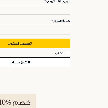
البريد الإلكتروني
كلمة المرور
تسجيل الدخول
تذكرني
انشئ حساب
خصم
%10