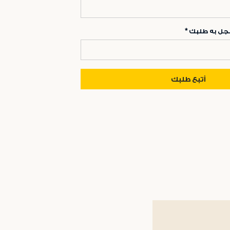
مسجل به طلبك
أتبع طلبك