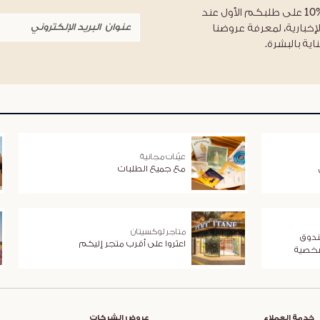
احصلوا على خصم %10 على طلبكم الأول عند
لإخبارية، لمعرفة عروضنا
اية بالبشرة.
عيّنات مجانية
مع جميع الطلبات
متاجر لوكسيتان
ندوق
اعثروا على أقرب متجر إليكم
شخصية
خدمة العملاء
عروض الشركات