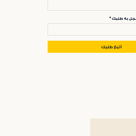
مسجل به طلبك
أتبع طلبك