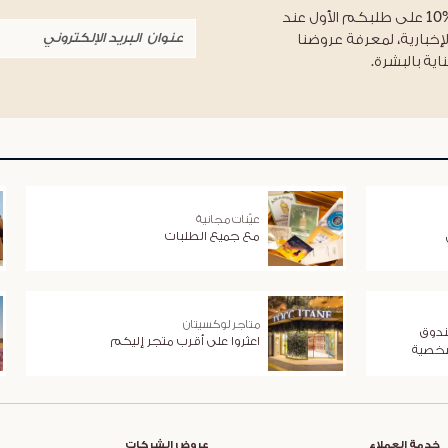
احصلوا على خصم %10 على طلبكم الأول عند
لإخبارية، لمعرفة عروضنا
اية بالبشرة.
عيّنات مجانية
مع جميع الطلبات
متاجر لوكسيتان
ندوق
اعثروا على أقرب متجر إليكم
شخصية
خدمة العملاء
عروض الشركات