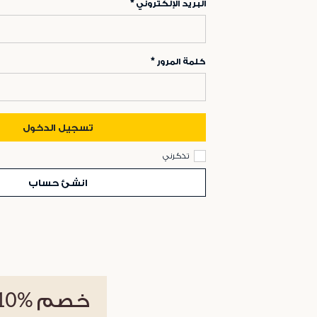
البريد الإلكتروني
كلمة المرور
تسجيل الدخول
تذكرني
انشئ حساب
خصم
%10