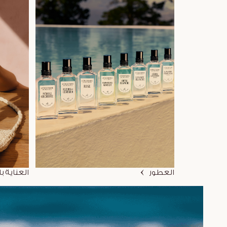
العطور
العناية ب