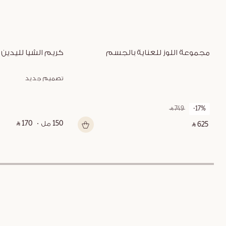
مجموعة اللوز للعناية بالجسم
كريم الشيا لليدين
تصميم جديد
‎ ⃁ 749 ‎
-17%
150 مل
‎ ⃁ 170 ‎
‎ ⃁ 625 ‎