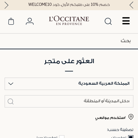
خصم %10 على طلبكم الأول، كود WELCOME10
☰
العثور على متجر
المملكة العربية السعودية
استخدم موقعي
تصفينة حسب:
لوكسيتان
لوكسيتان سبا