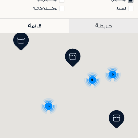
المطار
لوكسيتان كافيه
خريطة
قائمة
5
9
6