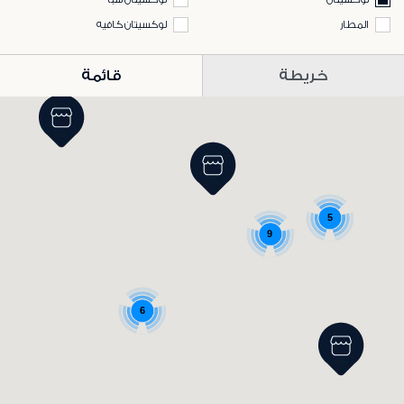
المطار
لوكسيتان كافيه
خريطة
قائمة
5
9
6