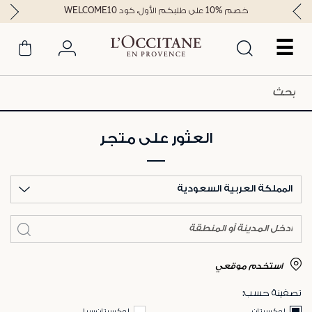
خصم %10 على طلبكم الأول، كود WELCOME10
☰
العثور على متجر
المملكة العربية السعودية
استخدم موقعي
تصفينة حسب:
لوكسيتان
لوكسيتان سبا