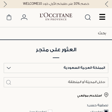
خصم %10 على طلبكم الأول، كود WELCOME10
☰
العثور على متجر
المملكة العربية السعودية
استخدم موقعي
تصفينة حسب:
لوكسيتان
لوكسيتان سبا