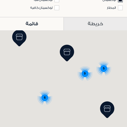
المطار
لوكسيتان كافيه
خريطة
قائمة
5
9
6